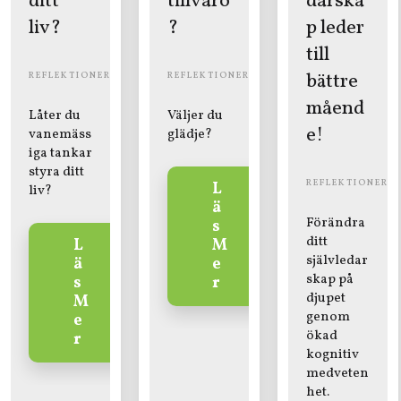
ditt
tillvaro
darska
liv?
?
p leder
till
bättre
REFLEKTIONER
REFLEKTIONER
måend
Låter du
Väljer du
e!
vanemäss
glädje?
iga tankar
styra ditt
REFLEKTIONER
L
liv?
ä
Förändra
s
ditt
L
M
självledar
ä
e
skap på
s
r
djupet
M
genom
e
ökad
r
kognitiv
medveten
het.