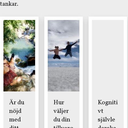
tankar.
Är du
Hur
Kogniti
nöjd
väljer
vt
med
du din
självle