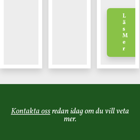
L
ä
s
M
e
r
Kontakta oss
redan idag om du vill veta
mer.